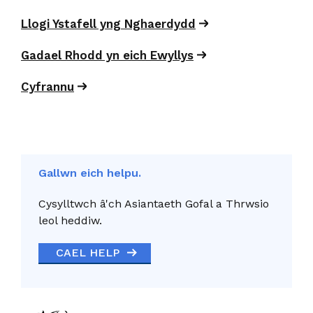
Llogi Ystafell yng Nghaerdydd
Gadael Rhodd yn eich Ewyllys
Cyfrannu
Gallwn eich helpu.
Cysylltwch â'ch Asiantaeth Gofal a Thrwsio
leol heddiw.
CAEL HELP