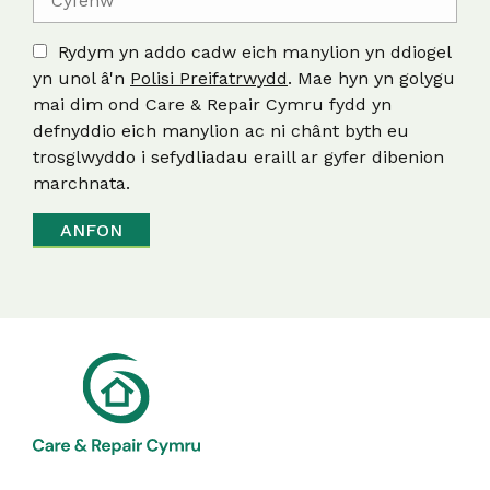
Rydym yn addo cadw eich manylion yn ddiogel
yn unol â'n
Polisi Preifatrwydd
. Mae hyn yn golygu
mai dim ond Care & Repair Cymru fydd yn
defnyddio eich manylion ac ni chânt byth eu
trosglwyddo i sefydliadau eraill ar gyfer dibenion
marchnata.