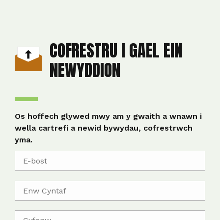
COFRESTRU I GAEL EIN
NEWYDDION
Os hoffech glywed mwy am y gwaith a wnawn i
wella cartrefi a newid bywydau, cofrestrwch
yma.