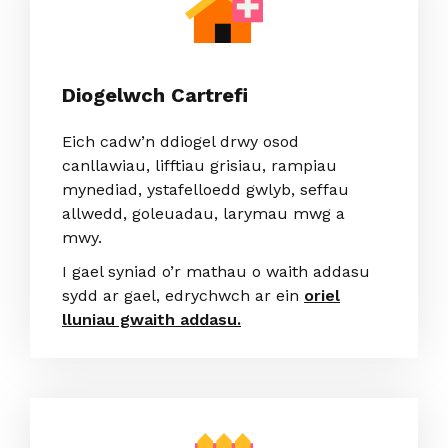
Diogelwch Cartrefi
Eich cadw’n ddiogel drwy osod
canllawiau, lifftiau grisiau, rampiau
mynediad, ystafelloedd gwlyb, seffau
allwedd, goleuadau, larymau mwg a
mwy.
I gael syniad o’r mathau o waith addasu
sydd ar gael, edrychwch ar ein
oriel
lluniau gwaith addasu.