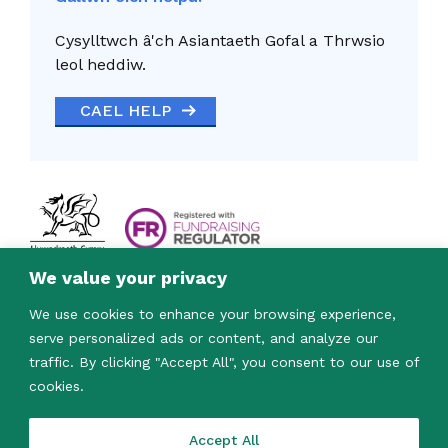
Cysylltwch â'ch Asiantaeth Gofal a Thrwsio
leol heddiw.
CAEL HELP
We value your privacy
We use cookies to enhance your browsing experience,
serve personalized ads or content, and analyze our
traffic. By clicking "Accept All", you consent to our use of
cookies.
© 2023. Mae Care & Repair Cymru yn elusen
gofrestredig (Rhif 1163542) ac yn gwmni
cyfyngedig drwy warant (Rhif 09574555).
Accept All