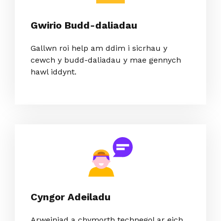
Gwirio Budd-daliadau
Gallwn roi help am ddim i sicrhau y
cewch y budd-daliadau y mae gennych
hawl iddynt.
Cyngor Adeiladu
Arweiniad a chymorth technegol ar eich