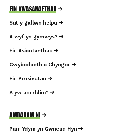
EIN GWASANAETHAU
NEWYDDION
Sut y gallwn helpu
A wyf yn gymwys?
Os hoffech glywed mwy am y gwaith a wnawn i
wella cartrefi a newid bywydau, cofrestrwch
Ein Asiantaethau
yma.
Gwybodaeth a Chyngor
Ein Prosiectau
A yw am ddim?
AMDANOM NI
Rydym yn addo cadw eich manylion yn ddiogel
Pam Ydym yn Gwneud Hyn
yn unol â'n
Polisi Preifatrwydd
. Mae hyn yn golygu
mai dim ond Care & Repair Cymru fydd yn