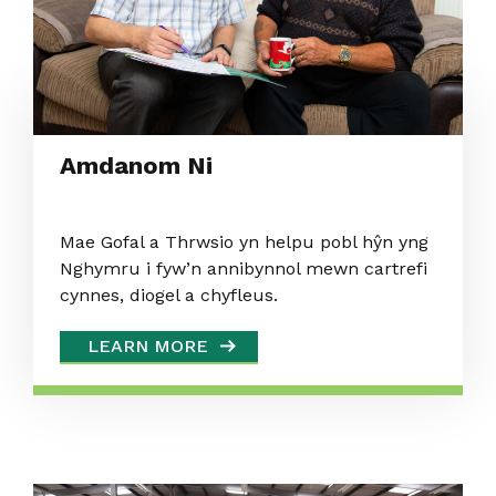
Amdanom Ni
Mae Gofal a Thrwsio yn helpu pobl hŷn yng
Nghymru i fyw’n annibynnol mewn cartrefi
cynnes, diogel a chyfleus.
LEARN MORE