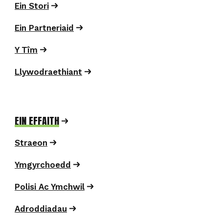
Ein Stori
defnyddio eich manylion ac ni chânt byth eu
trosglwyddo i sefydliadau eraill ar gyfer dibenion
Ein Partneriaid
marchnata.
Y Tîm
Llywodraethiant
EIN EFFAITH
Straeon
Ymgyrchoedd
Polisi Ac Ymchwil
Adroddiadau