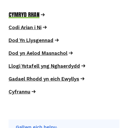
CYMRYD RHAN
Codi Arian i Ni
Dod Yn Llysgennad
Dod yn Aelod Masnachol
Llogi Ystafell yng Nghaerdydd
Gadael Rhodd yn eich Ewyllys
Cyfrannu
Gallwn eich helpu.