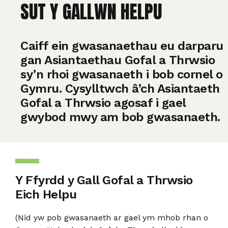
SUT Y GALLWN HELPU
Caiff ein gwasanaethau eu darparu
gan Asiantaethau Gofal a Thrwsio
sy’n rhoi gwasanaeth i bob cornel o
Gymru.
Cysylltwch â’ch Asiantaeth
Gofal a Thrwsio agosaf i gael
gwybod mwy am bob gwasanaeth.
Y Ffyrdd y Gall Gofal a Thrwsio
Eich Helpu
(Nid yw pob gwasanaeth ar gael ym mhob rhan o