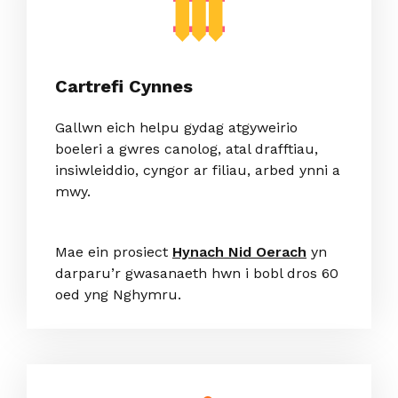
Cartrefi Cynnes
Gallwn eich helpu gydag atgyweirio
boeleri a gwres canolog, atal drafftiau,
insiwleiddio, cyngor ar filiau, arbed ynni a
mwy.
Mae ein prosiect
Hynach Nid Oerach
yn
darparu’r gwasanaeth hwn i bobl dros 60
oed yng Nghymru.