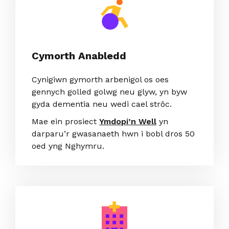
Cymorth Anabledd
Cynigiwn gymorth arbenigol os oes
gennych golled golwg neu glyw, yn byw
gyda dementia neu wedi cael strôc.
Mae ein prosiect
Ymdopi’n Well
yn
darparu’r gwasanaeth hwn i bobl dros 50
oed yng Nghymru.