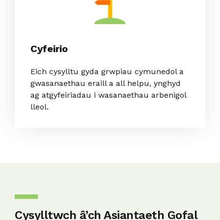
Cyfeirio
Eich cysylltu gyda grwpiau cymunedol a
gwasanaethau eraill a all helpu, ynghyd
ag atgyfeiriadau i wasanaethau arbenigol
lleol.
Cysylltwch â’ch Asiantaeth Gofal