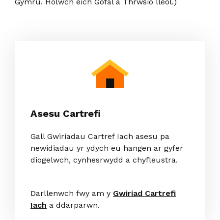
Gymru. Holwch eich Gofal a Thrwsio lleol.)
Asesu Cartrefi
Gall Gwiriadau Cartref Iach asesu pa
newidiadau yr ydych eu hangen ar gyfer
diogelwch, cynhesrwydd a chyfleustra.
Darllenwch fwy am y
Gwiriad Cartrefi
Iach
a ddarparwn.