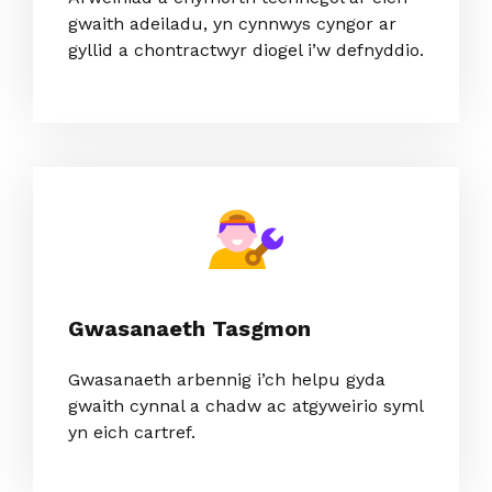
gwaith adeiladu, yn cynnwys cyngor ar
gyllid a chontractwyr diogel i’w defnyddio.
Gwasanaeth Tasgmon
Gwasanaeth arbennig i’ch helpu gyda
gwaith cynnal a chadw ac atgyweirio syml
yn eich cartref.