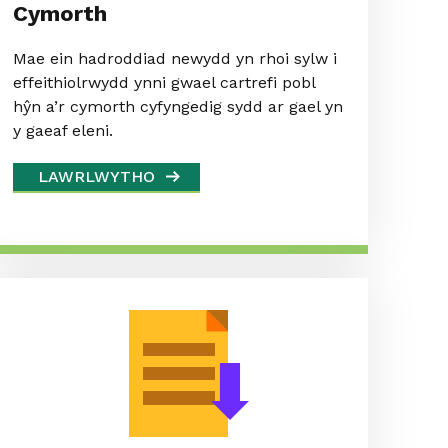
Cymorth
Mae ein hadroddiad newydd yn rhoi sylw i
effeithiolrwydd ynni gwael cartrefi pobl
hŷn a’r cymorth cyfyngedig sydd ar gael yn
y gaeaf eleni.
LAWRLWYTHO