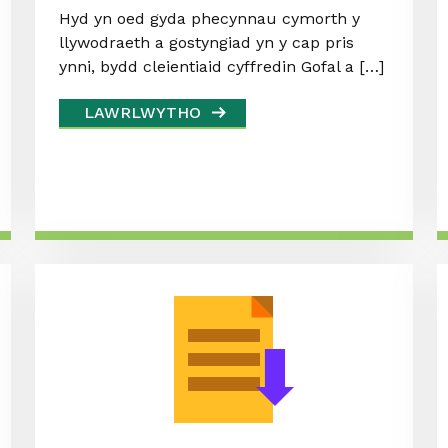
Hyd yn oed gyda phecynnau cymorth y
llywodraeth a gostyngiad yn y cap pris
ynni, bydd cleientiaid cyffredin Gofal a […]
LAWRLWYTHO