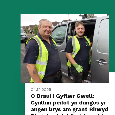
04.12.2025
O Draul i Gyflwr Gwell:
Cynllun peilot yn dangos yr
angen brys am grant Rhwyd