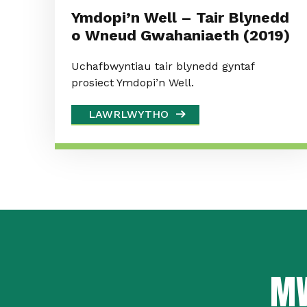
Ymdopi’n Well – Tair Blynedd
o Wneud Gwahaniaeth (2019)
Uchafbwyntiau tair blynedd gyntaf
prosiect Ymdopi’n Well.
LAWRLWYTHO
MW