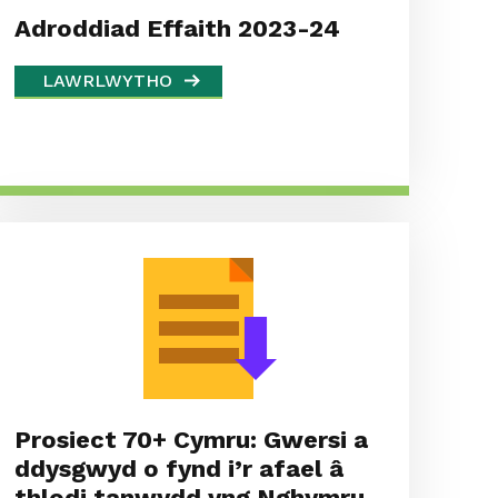
Adroddiad Effaith 2023-24
LAWRLWYTHO
Prosiect 70+ Cymru: Gwersi a
ddysgwyd o fynd i’r afael â
thlodi tanwydd yng Nghymru