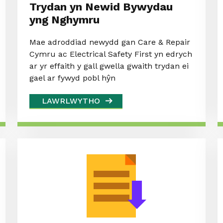
Trydan yn Newid Bywydau
yng Nghymru
Mae adroddiad newydd gan Care & Repair
Cymru ac Electrical Safety First yn edrych
ar yr effaith y gall gwella gwaith trydan ei
gael ar fywyd pobl hŷn
LAWRLWYTHO