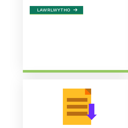
LAWRLWYTHO