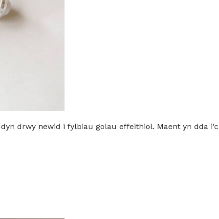
yn drwy newid i fylbiau golau effeithiol. Maent yn dda i’c