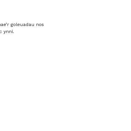
mae’r goleuadau nos
c ynni.