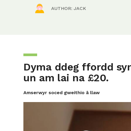
AUTHOR: JACK
Dyma ddeg ffordd syml
un am lai na £20.
Amserwyr soced gweithio â llaw