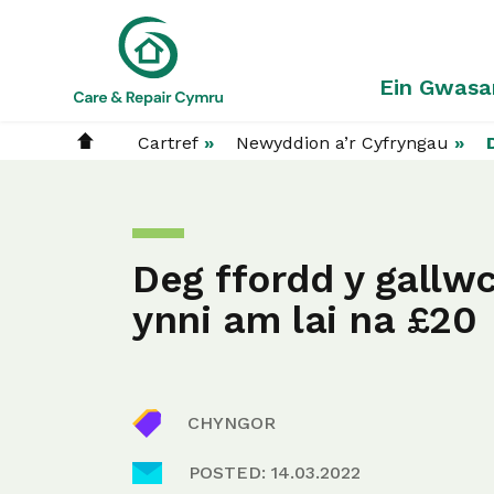
Ein Gwasa
Cartref
»
Newyddion a’r Cyfryngau
»
Ein Gwasanaeth
Amdanom Ni
Ein Effaith
Cymryd Rhan
Sut Y
Pam 
Strae
Dod Y
Deg ffordd y gallw
Hyn
A Wyf
Ymgy
Codi A
ynni am lai na £20
Ein St
Ein A
Apêl C
Ein Pa
CHYNGOR
POSTED: 14.03.2022