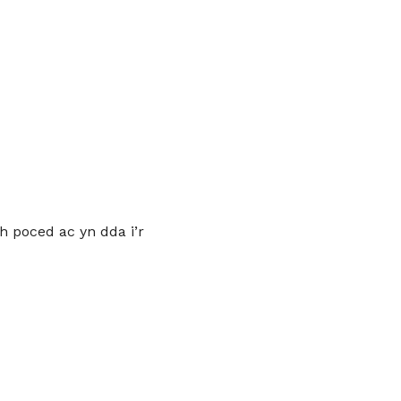
h poced ac yn dda i’r