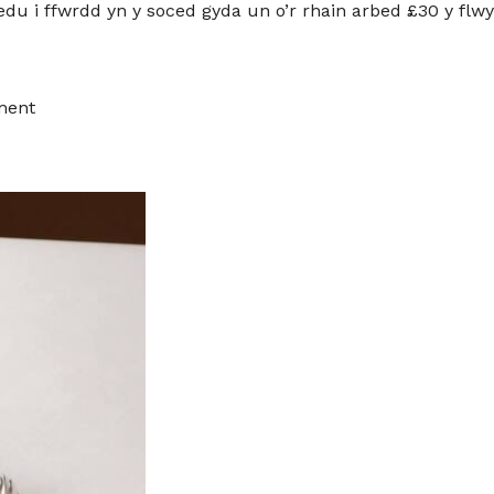
eledu i ffwrdd yn y soced gyda un o’r rhain arbed £30 y flw
ment