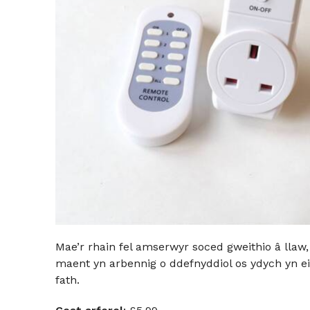
Mae’r rhain fel amserwyr soced gweithio â llaw,
maent yn arbennig o ddefnyddiol os ydych yn ei
fath.