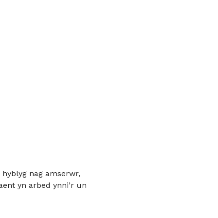
wy hyblyg nag amserwr,
aent yn arbed ynni’r un