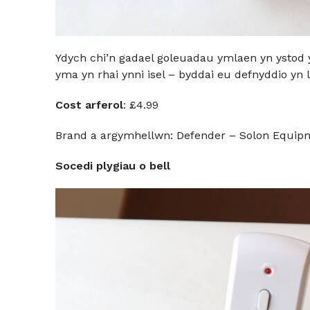
Ydych chi’n gadael goleuadau ymlaen yn ystod 
yma yn rhai ynni isel – byddai eu defnyddio yn
Cost arferol
: £4.99
Brand a argymhellwn: Defender – Solon Equip
Socedi plygiau o bell