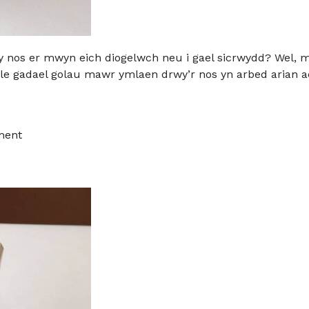
y nos er mwyn eich diogelwch neu i gael sicrwydd? Wel, 
 lle gadael golau mawr ymlaen drwy’r nos yn arbed arian a
ment