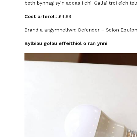
beth bynnag sy’n addas i chi. Gallai troi eich t
Cost arferol:
: £4.99
Brand a argymhellwn: Defender – Solon Equip
Bylbiau golau effeithiol o ran ynni