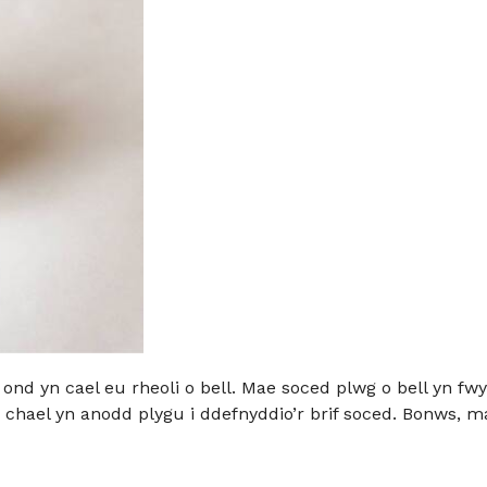
 ond yn cael eu rheoli o bell. Mae soced plwg o bell yn f
 chael yn anodd plygu i ddefnyddio’r brif soced. Bonws, m