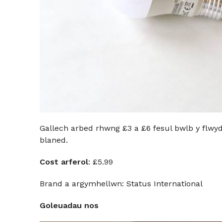
Gallech arbed rhwng £3 a £6 fesul bwlb y flwydd
blaned.
Cost arferol
: £5.99
Brand a argymhellwn: Status International
Goleuadau nos