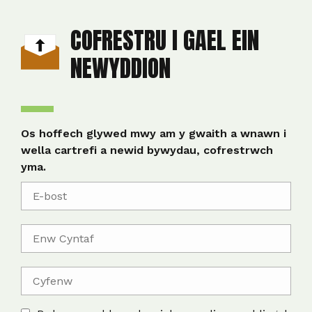
COFRESTRU I GAEL EIN
NEWYDDION
Os hoffech glywed mwy am y gwaith a wnawn i
wella cartrefi a newid bywydau, cofrestrwch
yma.