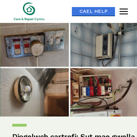
CAEL HELP
Diogelwch cartrefi: Sut mae gwella