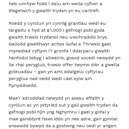
heb unrhyw fodd i dalu am wella cyflwr a
diogelwch y gwaith trydan yn eu cartrefi.
Roedd y cynllun yn cynnig grantiau wedi eu
targedu o hyd at £1,000 i gefnogi pobl gyda
gwaith trwsio trydanol neu uwchraddio brys.
Gallodd gweithwyr achos Gofal a Thrwsio gael
mynediad cyflym i’r gronfa i ddarparu gwaith
hanfodol tebyg i ailweirio, gosod socedi newydd yn
lle rhai peryglus, trwsio offer twymo dŵr a gwella
goleuadau – gan yn aml ddatgelu cyflyrau
peryglus nad oedd wedi cael sylw am
flynyddoedd.
Mae’r adroddiad newydd yn asesu effaith y
cynllun ac yn ystyried sut y gall gwaith trydan da
gefnogi pobl hŷn yng Nghymru i gael y gofal y
mae ganddynt hawl iddo yn nes adre, gan gynnal
ansawdd bywyd da a gostwng neu oedi yr angen