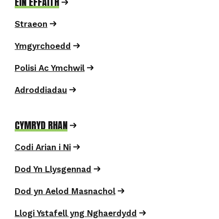
EIN EFFAITH
Straeon
Ymgyrchoedd
Polisi Ac Ymchwil
Adroddiadau
CYMRYD RHAN
Codi Arian i Ni
Dod Yn Llysgennad
Dod yn Aelod Masnachol
Llogi Ystafell yng Nghaerdydd