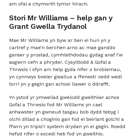
am ofal a chymorth tymor hirach.
Stori Mr Williams – help gan y
Grant Gwella Trydanol
Mae Mr Williams yn byw ar ben ei hun yn y
cartref y mae’n berchen arno ac mae ganddo
ganser y prostad, cymhlethdodau gydag anaf i’w
asgwrn cefn a phryder. Cysylltodd â Gofal a
Thrwsio i ofyn am help gyda nifer o broblemau,
yn cynnwys boeler gwallus a ffenestr oedd wedi
torri yn y gegin gan achosi llawer o ddrafft.
Yn ystod yr ymweliad gwelodd gweithiwr achos
Gofal a Thrwsio fod Mr Williams yn cael
anhawster yn gwneud tasgau bob dydd tebyg i
olchi dillad a choginio gan fod ei beiriant golchi a
ffwrn yn tripio’r system drydan yn ei gegin. Roedd
hefyd nifer o socedi heb fod yn gweithio.