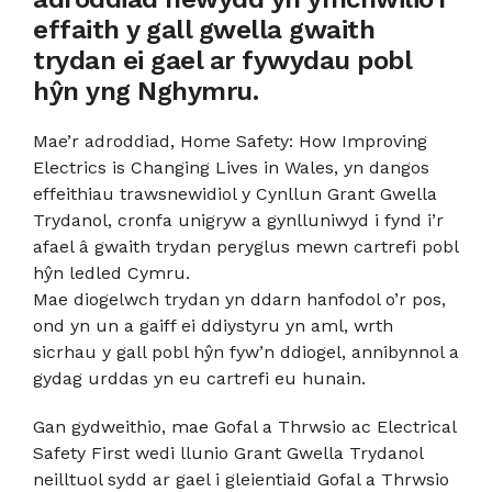
effaith y gall gwella gwaith
trydan ei gael ar fywydau pobl
hŷn yng Nghymru.
Mae’r adroddiad, Home Safety: How Improving
Electrics is Changing Lives in Wales, yn dangos
effeithiau trawsnewidiol y Cynllun Grant Gwella
Trydanol, cronfa unigryw a gynlluniwyd i fynd i’r
afael â gwaith trydan peryglus mewn cartrefi pobl
hŷn ledled Cymru.
Mae diogelwch trydan yn ddarn hanfodol o’r pos,
ond yn un a gaiff ei ddiystyru yn aml, wrth
sicrhau y gall pobl hŷn fyw’n ddiogel, annibynnol a
gydag urddas yn eu cartrefi eu hunain.
Gan gydweithio, mae Gofal a Thrwsio ac Electrical
Safety First wedi llunio Grant Gwella Trydanol
neilltuol sydd ar gael i gleientiaid Gofal a Thrwsio