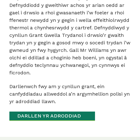
Defnyddiodd y gweithiwr achos yr arian oedd ar
gael i drwsio a rhoi gwasanaeth i’w foeler a rhoi
ffenestr newydd yn y gegin i wella effeithiolrwydd
thermol a chynhesrwydd y cartref. Defnyddiwyd y
cynllun Grant Gwella Trydanol i drwsio’r gwaith
trydan yn y gegin a gosod mwy o socedi trydan i’w
gwneud yn fwy hygyrch. Gall Mr Williams yn awr
olchi ei ddillad a choginio heb boeni, yn ogystal â
defnyddio teclynnau ychwanegol, yn cynnwys ei
ficrodon.
Darllenwch fwy am y cynllun grant, ein
canfyddiadau allweddol a’n argymhellion polisi yn
yr adroddiad llawn.
DARLLEN YR ADRODDIAD