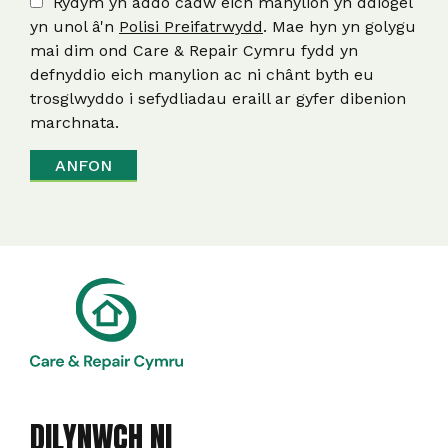
Rydym yn addo cadw eich manylion yn ddiogel
yn unol â'n
Polisi Preifatrwydd
. Mae hyn yn golygu
mai dim ond Care & Repair Cymru fydd yn
defnyddio eich manylion ac ni chânt byth eu
trosglwyddo i sefydliadau eraill ar gyfer dibenion
marchnata.
DILYNWCH NI