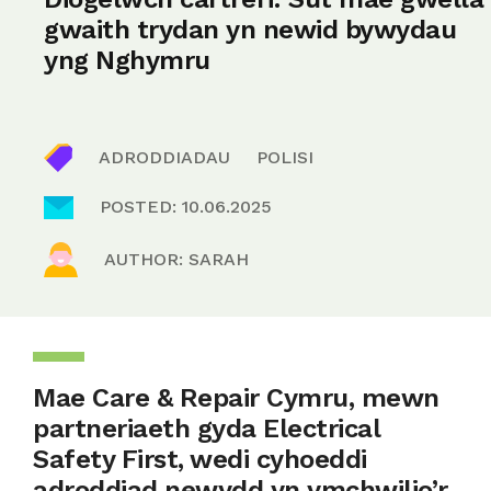
gwaith trydan yn newid bywydau
yng Nghymru
ADRODDIADAU
POLISI
POSTED: 10.06.2025
AUTHOR: SARAH
Mae Care & Repair Cymru, mewn
partneriaeth gyda Electrical
Safety First, wedi cyhoeddi
adroddiad newydd yn ymchwilio’r