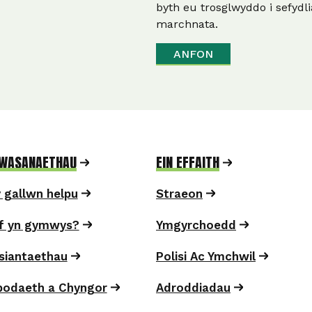
byth eu trosglwyddo i sefydli
marchnata.
GWASANAETHAU
EIN EFFAITH
y gallwn helpu
Straeon
f yn gymwys?
Ymgyrchoedd
Asiantaethau
Polisi Ac Ymchwil
odaeth a Chyngor
Adroddiadau