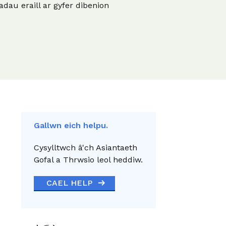
Sut Mae Gwella Gwaith
adau eraill ar gyfer dibenion
synhwyrau neu wedi cael
angen.
Trydan yn Newid Bywydau
strôc, gallwn helpu.
yng Nghymru
DYSGU MWY
DYSGU MWY
DYSGU MWY
Newyddion
Darllenwch y diweddariad
diweddaraf gan bob rhan
o’r mudiad Gofal a
Gallwn eich helpu.
Thrwsio.
Cysylltwch â'ch Asiantaeth
DARLLENWCH
NAWR
Gofal a Thrwsio leol heddiw.
CAEL HELP