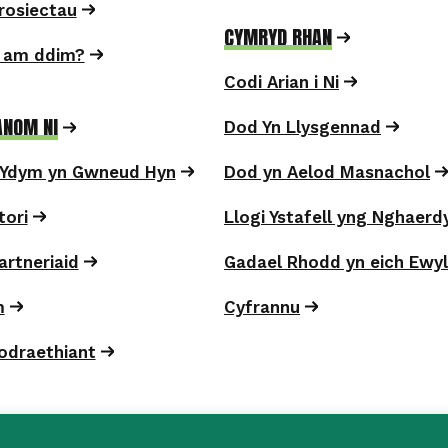
Prosiectau
CYMRYD RHAN
 am ddim?
Codi Arian i Ni
NOM NI
Dod Yn Llysgennad
Ydym yn Gwneud Hyn
Dod yn Aelod Masnachol
tori
Llogi Ystafell yng Nghaer
artneriaid
Gadael Rhodd yn eich Ewyl
m
Cyfrannu
odraethiant