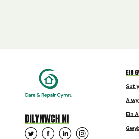
EIN 
Sut 
A wy
Ein 
DILYNWCH NI
Gwyb