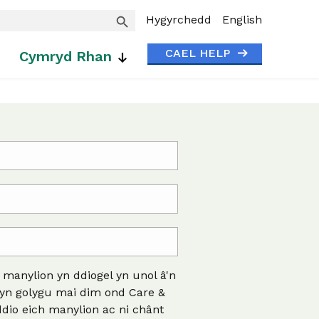
Search Button
Hygyrchedd
English
CAEL HELP
Cymryd Rhan
gor
ch
Ymdopi’n Well
Rhoddwch
Adroddiad
manylion yn ddiogel yn unol â'n
Newydd
 yn golygu mai dim ond Care &
Os ydych yn byw gyda
Aiff eich cyfraniad ymhell i
dio eich manylion ac ni chânt
dementia, nam ar y
helpu pobl hŷn mewn