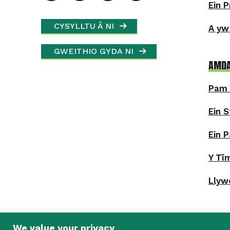
Ein 
CYSYLLTU Â NI
A yw
GWEITHIO GYDA NI
AMDA
Pam 
Ein S
Ein P
Y Tî
Llyw
We value your privacy