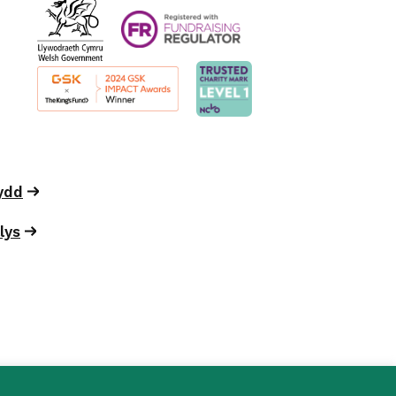
dydd
lys