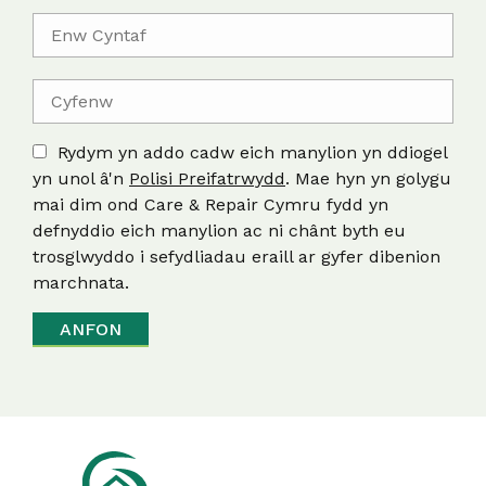
Rydym yn addo cadw eich manylion yn ddiogel
yn unol â'n
Polisi Preifatrwydd
. Mae hyn yn golygu
mai dim ond Care & Repair Cymru fydd yn
defnyddio eich manylion ac ni chânt byth eu
trosglwyddo i sefydliadau eraill ar gyfer dibenion
marchnata.