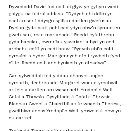
Dywedodd David fod colli ei glyw yn gyflym wedi
golygu na fedrai addasu, “Dydych chi ddim yn
cael amser i ddysgu sgiliau darllen gwefusau.
Dynion gyda barf, pobl nad ydyn nhw’n symud eu
gwefusau, mae mor anodd.” Roedd cyfathrebu
gyda banciau, cwmnïau yswiriant a hyd yn oed
archebu coffi yn codi braw. “Rydych chi’n colli
cymaint o hyder. Mae gennych ofn i rywbeth fynd
o’i le. Roedd colli annibyniaeth yn ofnadwy”.
Gan sylweddoli fod y ddau ohonynt angen
cymorth, dechreuodd Margaret wneud ymchwil
ar-lein a darllen am wasanaeth Ymdopi’n Well
Gofal a Thrwsio. Cysylltodd â Gofal a Thrwsio
Blaenau Gwent a Chaerffili ac fe wnaeth Theresa,
gweithiwr achos Ymdopi’n Well, ymweld â nhw yn
eu cartref.
Trefnodd Theresa offer arbennig gyda