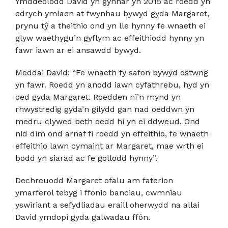
Ymddeolodd David yn gynnar yn 2015 ac roedd yn
edrych ymlaen at fwynhau bywyd gyda Margaret,
prynu tŷ a theithio ond yn lle hynny fe wnaeth ei
glyw waethygu’n gyflym ac effeithiodd hynny yn
fawr iawn ar ei ansawdd bywyd.
Meddai David: “Fe wnaeth fy safon bywyd ostwng
yn fawr. Roedd yn anodd iawn cyfathrebu, hyd yn
oed gyda Margaret. Roedden ni’n mynd yn
rhwystredig gyda’n gilydd gan nad oeddwn yn
medru clywed beth oedd hi yn ei ddweud. Ond
nid dim ond arnaf fi roedd yn effeithio, fe wnaeth
effeithio lawn cymaint ar Margaret, mae wrth ei
bodd yn siarad ac fe gollodd hynny”.
Dechreuodd Margaret ofalu am faterion
ymarferol tebyg i ffonio banciau, cwmnïau
yswiriant a sefydliadau eraill oherwydd na allai
David ymdopi gyda galwadau ffôn.