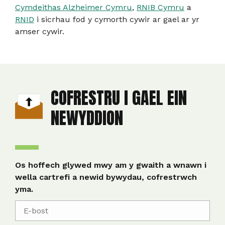
Cymdeithas Alzheimer Cymru
,
RNIB Cymru
a
RNID
i sicrhau fod y cymorth cywir ar gael ar yr
amser cywir.
COFRESTRU I GAEL EIN
NEWYDDION
Os hoffech glywed mwy am y gwaith a wnawn i
wella cartrefi a newid bywydau, cofrestrwch
yma.