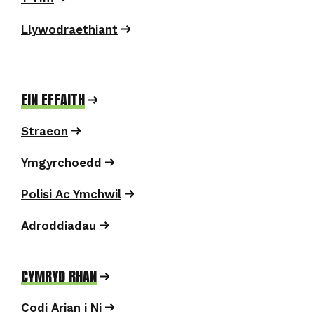
Llywodraethiant
EIN EFFAITH
Straeon
Ymgyrchoedd
Polisi Ac Ymchwil
Adroddiadau
CYMRYD RHAN
Codi Arian i Ni