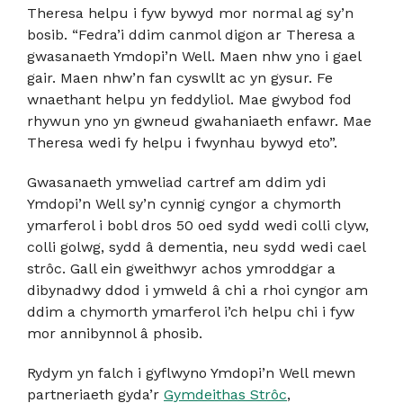
Theresa helpu i fyw bywyd mor normal ag sy’n
bosib. “Fedra’i ddim canmol digon ar Theresa a
gwasanaeth Ymdopi’n Well. Maen nhw yno i gael
gair. Maen nhw’n fan cyswllt ac yn gysur. Fe
wnaethant helpu yn feddyliol. Mae gwybod fod
rhywun yno yn gwneud gwahaniaeth enfawr. Mae
Theresa wedi fy helpu i fwynhau bywyd eto”.
Gwasanaeth ymweliad cartref am ddim ydi
Ymdopi’n Well sy’n cynnig cyngor a chymorth
ymarferol i bobl dros 50 oed sydd wedi colli clyw,
colli golwg, sydd â dementia, neu sydd wedi cael
strôc. Gall ein gweithwyr achos ymroddgar a
dibynadwy ddod i ymweld â chi a rhoi cyngor am
ddim a chymorth ymarferol i’ch helpu chi i fyw
mor annibynnol â phosib.
Rydym yn falch i gyflwyno Ymdopi’n Well mewn
partneriaeth gyda’r
Gymdeithas Strôc
,