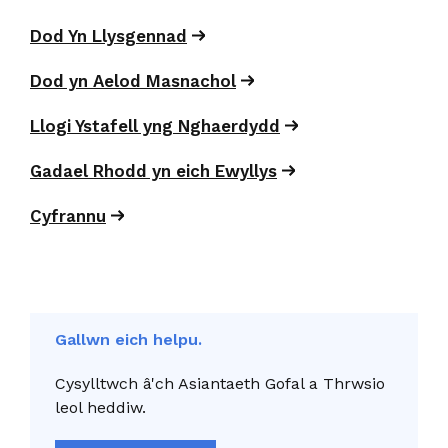
Dod Yn Llysgennad
Dod yn Aelod Masnachol
Llogi Ystafell yng Nghaerdydd
Gadael Rhodd yn eich Ewyllys
Cyfrannu
Gallwn eich helpu.
Cysylltwch â'ch Asiantaeth Gofal a Thrwsio
leol heddiw.