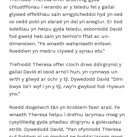
chlustffonau i wrando ar y teledu fel y gallai
glywed effeithiau sain amgylcheddol hyd yn oed
os oedd pobl yn siarad yn dal yn aneglur. Er bod
isdeitlau yn helpu gyda teledu, esboniodd David
fod gweld heb sain yn teimlo’n fflat ac un-
dimensiwn. “Fe wnaeth wahaniaeth enfawr.
Roeddwn yn medru clywed y synau eto.”
Trefnodd Theresa offer cloch drws ddirgrynol y
gallai David ei osod arno’i hun, yn cynnwys un
wrth y glwyd ar ochr y tŷ. Dywedodd David “Dim
bwys lle’r wyf i yn y tŷ, rwy’n gwybod fod rhywun
yno.”
Roedd diogelwch tân yn broblem fawr arall. Fe
wnaeth Theresa helpu i drefnu larymau mwg yn
cysylltiedig gyda phadiau dirgrynu a goleuadau
strôb. Dywedodd David, “Pan ofynnodd Theresa
sut fyddwn ni yn gwybod pe byddai larwm mwg