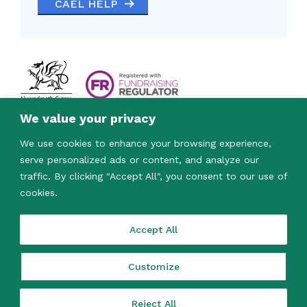
CAEL HELP
We value your privacy
We use cookies to enhance your browsing experience,
serve personalized ads or content, and analyze our
traffic. By clicking "Accept All", you consent to our use of
cookies.
© 2023. Mae Care & Repair Cymru yn elusen
gofrestredig (Rhif 1163542) ac yn gwmni
cyfyngedig drwy warant (Rhif 09574555).
Accept All
Design by
designdough
Customize
Polisi Preifatrwydd
Telerau ac Amodau
Reject All