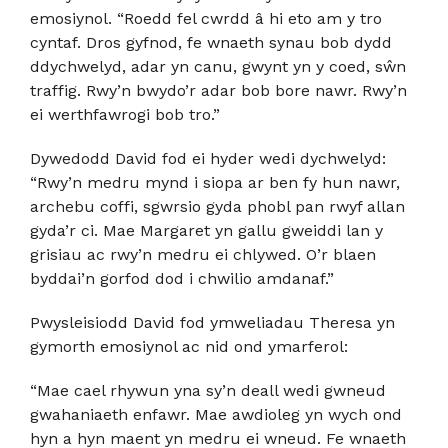
emosiynol. “Roedd fel cwrdd â hi eto am y tro
cyntaf. Dros gyfnod, fe wnaeth synau bob dydd
ddychwelyd, adar yn canu, gwynt yn y coed, sŵn
traffig. Rwy’n bwydo’r adar bob bore nawr. Rwy’n
ei werthfawrogi bob tro.”
Dywedodd David fod ei hyder wedi dychwelyd:
“Rwy’n medru mynd i siopa ar ben fy hun nawr,
archebu coffi, sgwrsio gyda phobl pan rwyf allan
gyda’r ci. Mae Margaret yn gallu gweiddi lan y
grisiau ac rwy’n medru ei chlywed. O’r blaen
byddai’n gorfod dod i chwilio amdanaf.”
Pwysleisiodd David fod ymweliadau Theresa yn
gymorth emosiynol ac nid ond ymarferol:
“Mae cael rhywun yna sy’n deall wedi gwneud
gwahaniaeth enfawr. Mae awdioleg yn wych ond
hyn a hyn maent yn medru ei wneud. Fe wnaeth