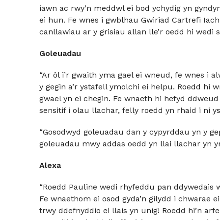
iawn ac rwy’n meddwl ei bod ychydig yn gyndyn 
ei hun. Fe wnes i gwblhau Gwiriad Cartrefi Iac
canllawiau ar y grisiau allan lle’r oedd hi wedi
Goleuadau
“Ar ôl i’r gwaith yma gael ei wneud, fe wnes i 
y gegin a’r ystafell ymolchi ei helpu. Roedd hi
gwael yn ei chegin. Fe wnaeth hi hefyd ddweud 
sensitif i olau llachar, felly roedd yn rhaid i ni 
“Gosodwyd goleuadau dan y cypyrddau yn y geg
goleuadau mwy addas oedd yn llai llachar yn yr 
Alexa
“Roedd Pauline wedi rhyfeddu pan ddywedais wr
Fe wnaethom ei osod gyda’n gilydd i chwarae ei ho
trwy ddefnyddio ei llais yn unig! Roedd hi’n ar