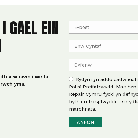
I GAEL EIN
N
th a wnawn i wella
Rydym yn addo cadw eich 
trwch yma.
Polisi Preifatrwydd
. Mae hyn
Repair Cymru fydd yn defnyd
byth eu trosglwyddo i sefydli
marchnata.