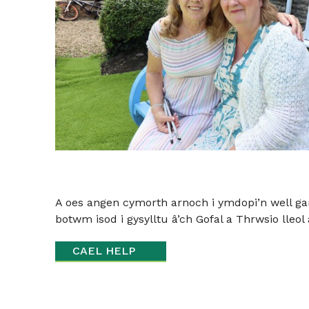
A oes angen cymorth arnoch i ymdopi’n well g
botwm isod i gysylltu â’ch Gofal a Thrwsio lleo
CAEL HELP