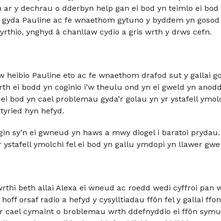
ar y dechrau o dderbyn help gan ei bod yn teimlo ei bod 
h gyda Pauline ac fe wnaethom gytuno y byddem yn gosod c
 syrthio, ynghyd â chanllaw cydio a gris wrth y drws cefn.
alw heibio Pauline eto ac fe wnaethom drafod sut y gallai
 wrth ei bodd yn coginio i’w theulu ond yn ei gweld yn ano
ei bod yn cael problemau gyda’r golau yn yr ystafell ymol
ystyried hyn hefyd.
in sy’n ei gwneud yn haws a mwy diogel i baratoi prydau
ystafell ymolchi fel ei bod yn gallu ymdopi yn llawer gwel
thi beth allai Alexa ei wneud ac roedd wedi cyffroi pan 
ff orsaf radio a hefyd y cysylltiadau ffôn fel y gallai ffoni
fer cael cymaint o broblemau wrth ddefnyddio ei ffôn symud