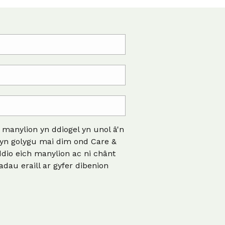
manylion yn ddiogel yn unol â'n
 yn golygu mai dim ond Care &
dio eich manylion ac ni chânt
adau eraill ar gyfer dibenion