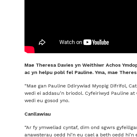
Mae Theresa Davies yn Weithiwr Achos Ymdopi’
ac yn helpu pobl fel Pauline. Yma, mae Theresa
“Mae gan Pauline Ddirywiad Myopig Difrifol, Ca
wedi ei addasu’n briodol. Cyfeiriwyd Pauline at 
wedi eu gosod yno.
Canllawiau
“Ar fy ymweliad cyntaf, dim ond sgwrs gyfeillg
anawsterau oedd hi’n eu cael a beth oedd hi’n ei