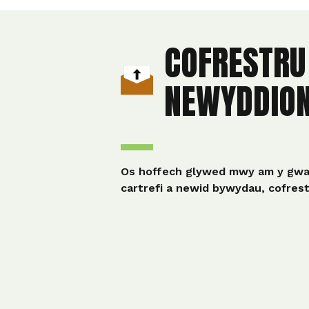
COFRESTRU 
NEWYDDIO
Os hoffech glywed mwy am y gwai
cartrefi a newid bywydau, cofres