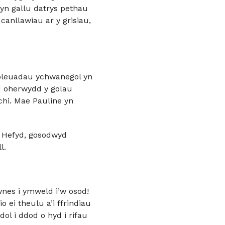
yn gallu datrys pethau
anllawiau ar y grisiau,
 goleuadau ychwanegol yn
dd oherwydd y golau
chi. Mae Pauline yn
. Hefyd, gosodwyd
l.
wnes i ymweld i’w osod!
o ei theulu a’i ffrindiau
ol i ddod o hyd i rifau