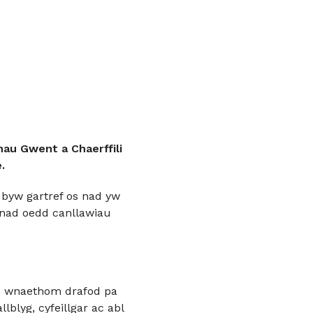
nau Gwent a Chaerffili
.
 byw gartref os nad yw
n nad oedd canllawiau
 Fe wnaethom drafod pa
lblyg, cyfeillgar ac abl