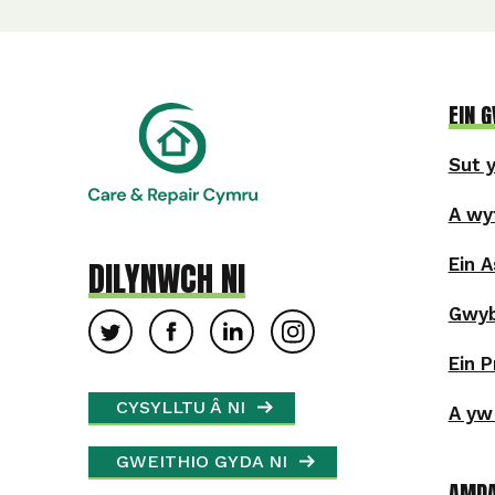
EIN 
Sut 
A wy
Ein 
DILYNWCH NI
Gwyb
Ein 
CYSYLLTU Â NI
A yw
GWEITHIO GYDA NI
AMDA