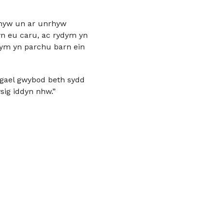
nrhyw un ar unrhyw
yn eu caru, ac rydym yn
dym yn parchu barn ein
 gael gwybod beth sydd
ysig iddyn nhw.”