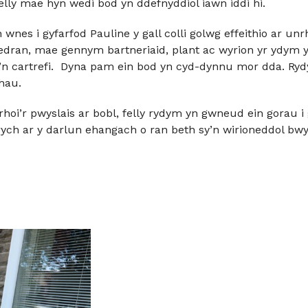
felly mae hyn wedi bod yn ddefnyddiol iawn iddi hi.
 wnes i gyfarfod Pauline y gall colli golwg effeithio ar u
dran, mae gennym bartneriaid, plant ac wyrion yr ydym 
’n cartrefi. Dyna pam ein bod yn cyd-dynnu mor dda. Ry
thau.
oi’r pwyslais ar bobl, felly rydym yn gwneud ein gorau i
edrych ar y darlun ehangach o ran beth sy’n wirioneddol bw