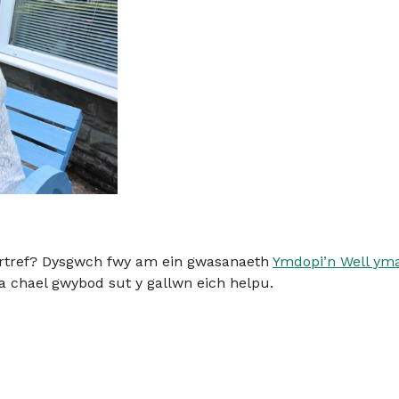
artref? Dysgwch fwy am ein gwasanaeth
Ymdopi’n Well ym
l a chael gwybod sut y gallwn eich helpu.