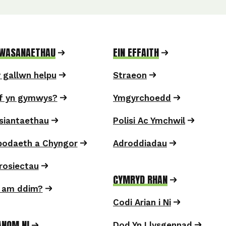
GWASANAETHAU
EIN EFFAITH
y gallwn helpu
Straeon
f yn gymwys?
Ymgyrchoedd
Asiantaethau
Polisi Ac Ymchwil
odaeth a Chyngor
Adroddiadau
Prosiectau
CYMRYD RHAN
 am ddim?
Codi Arian i Ni
NOM NI
Dod Yn Llysgennad