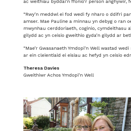
ac weithiau byddai’n ffonio’r person anghywir, 
“Rwy’n meddwl ei fod wedi fy nharo o ddifri pan
amser. Mae Pauline a minnau yn debyg o ran oe
mwynhau cerddoriaeth, coginio, cymdeithasu a
gilydd ac yn ceisio gweithio gyda’n gilydd ar be
“Mae’r Gwasanaeth Ymdopi’n Well wastad wedi rh
ar ein cleientiaid ei eisiau ac hefyd yn ceisio 
Theresa Davies
Gweithiwr Achos Ymdopi’n Well