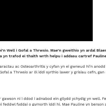
n Well i Gofal a Thrwsio. Mae’n gweithio yn ardal Blae
 yn trafod ei thaith wrth helpu i addasu cartref Pauline
taractau ac Osteoarthritis y cyfan yn ei gwneud hi’n anodd
Gofal a Thrwsio ar ôl iddi syrthio lawer y grisiau cefn, ga
ar gawson ni i ddod i adnabod ein gilydd ychydig yn well.
 feddwl fyddai o gymorth iddi hi. Mae Pauline yn berson al